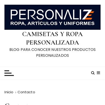
S
a
l
t
a
r
CAMISETAS Y ROPA
a
PERSONALIZADA
l
BLOG PARA CONOCER NUESTROS PRODUCTOS
c
PERSONALIZADOS
o
n
t
e
n
i
d
Inicio
Contacto
o