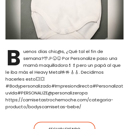
B
uenos días chic@s, ¿Qué tal el fin de
semana?🎊🎉😝😝 Por Personalize paso una
mamá maquilladora💄💄pero un papá al que
le iba más el Heavy Metal🤟🤟🎸🎸. Decidimos
hacerles esto💥💥
#Bodypersonalizado#Impresiondirecta#Personalizat
uvida#PERSONALIZE@personalizeropa
https://camisetastrochemoche.com/categoria-
producto/bodyscamisetas-bebe/