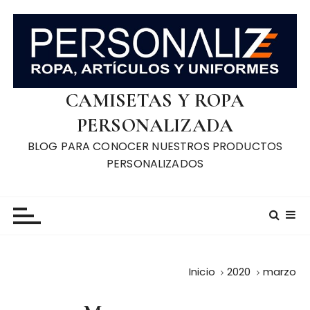
S
a
l
t
a
r
CAMISETAS Y ROPA
a
PERSONALIZADA
l
BLOG PARA CONOCER NUESTROS PRODUCTOS
c
PERSONALIZADOS
o
n
t
e
n
i
d
Inicio
2020
marzo
o