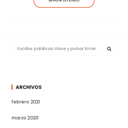
SEGUIR LEYENDO
B
u
s
c
a
r
ARCHIVOS
:
febrero 2021
marzo 2020