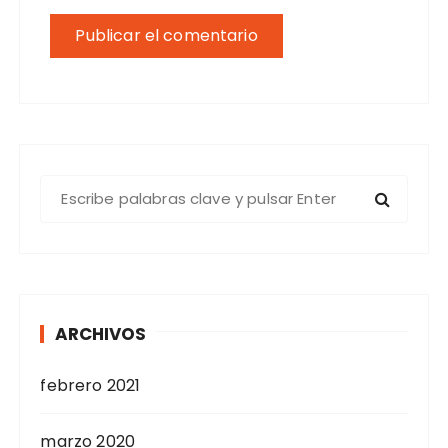
B
u
s
c
a
r
ARCHIVOS
:
febrero 2021
marzo 2020