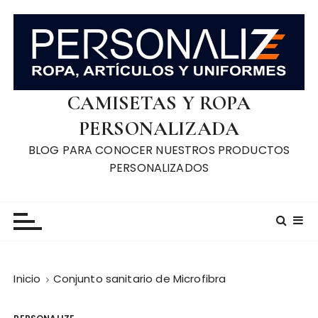
S
a
l
t
a
r
CAMISETAS Y ROPA
a
PERSONALIZADA
l
BLOG PARA CONOCER NUESTROS PRODUCTOS
c
PERSONALIZADOS
o
n
t
e
n
i
d
Inicio
Conjunto sanitario de Microfibra
o