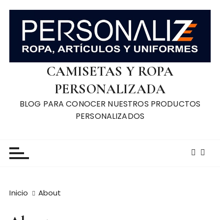
S
a
l
t
a
r
CAMISETAS Y ROPA
a
PERSONALIZADA
l
BLOG PARA CONOCER NUESTROS PRODUCTOS
c
PERSONALIZADOS
o
n
t
e
n
i
d
Inicio
About
o