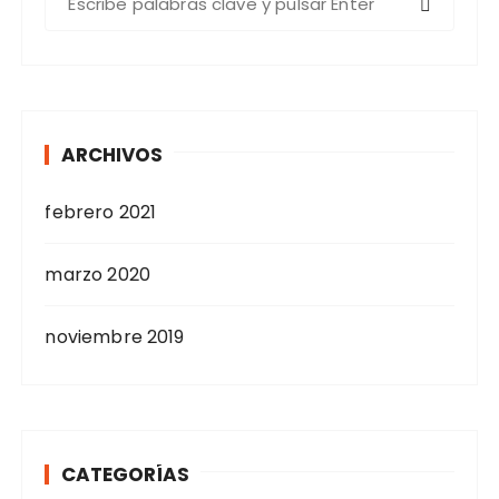
u
s
c
a
r
ARCHIVOS
:
febrero 2021
marzo 2020
noviembre 2019
CATEGORÍAS